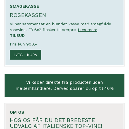
SMAGEKASSE
ROSEKASSEN
Vi har sammensat en blandet kasse med smagfulde
rosevine. Få 6x2 flasker til særpris
Læs mere
TILBUD
Pris kun 900,-
LÆG I KURV
Vi køber direkte fra producten uden
mellemhandlere. Derved sparer du op til 40%
OM OS
HOS OS FÅR DU DET BREDESTE
UDVALG AF ITALIENSKE TOP-VINE!