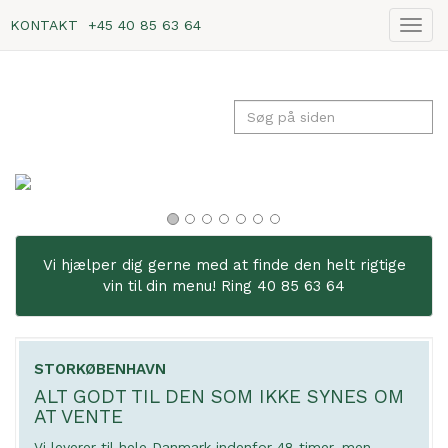
KONTAKT
+45 40 85 63 64
Vis
navig
Vi hjælper dig gerne med at finde den helt rigtige
vin til din menu! Ring 40 85 63 64
STORKØBENHAVN
ALT GODT TIL DEN SOM IKKE SYNES OM
AT VENTE
Vi leverer til hele Danmark indenfor 48 timer, men