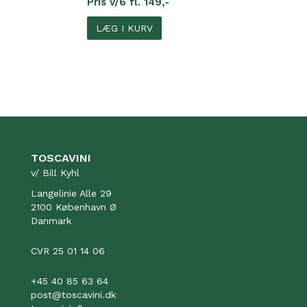
Pris v/6 fl. 149,-
LÆG I KURV
TOSCAVINI
v/ Bill Kyhl
Langelinie Alle 29
2100 København Ø
Danmark
CVR 25 01 14 06
+45 40 85 63 64
post@toscavini.dk