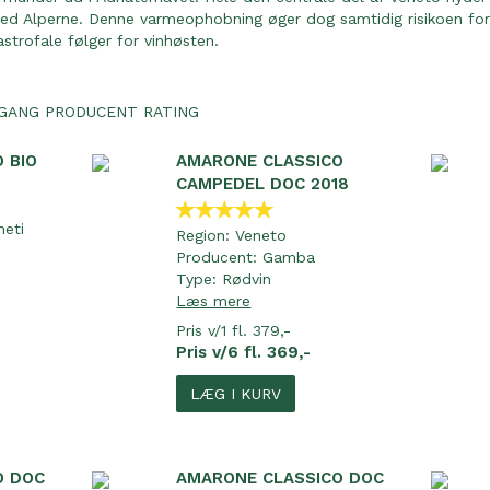
ved Alperne. Denne varmeophobning øger dog samtidig risikoen for k
trofale følger for vinhøsten.
GANG
PRODUCENT
RATING
 BIO
AMARONE CLASSICO
CAMPEDEL DOC 2018
neti
Region:
Veneto
Producent:
Gamba
Type:
Rødvin
Læs mere
Pris v/1 fl. 379,-
Pris v/6 fl. 369,-
LÆG I KURV
O DOC
AMARONE CLASSICO DOC