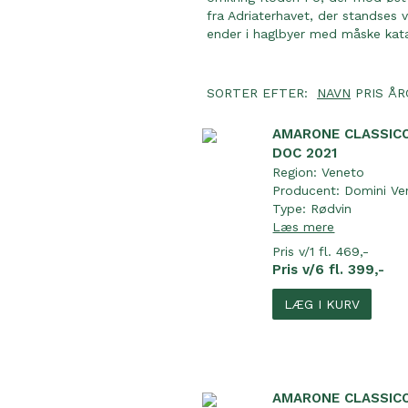
fra Adriaterhavet, der standses 
ender i haglbyer med måske katas
SORTER EFTER:
NAVN
PRIS
ÅR
AMARONE CLASSICO
DOC 2021
Region:
Veneto
Producent:
Domini Ve
Type:
Rødvin
Læs mere
Pris v/1 fl. 469,-
Pris v/6 fl. 399,-
LÆG I KURV
AMARONE CLASSIC