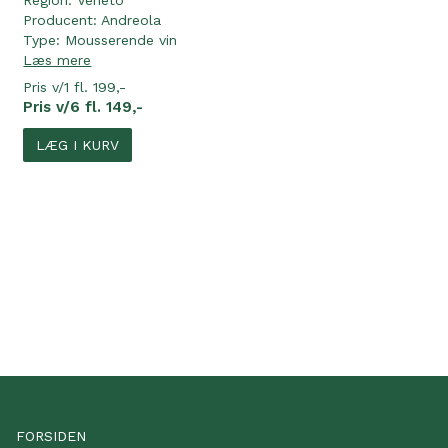
Region:
Veneto
Producent:
Andreola
Type:
Mousserende vin
Læs mere
Pris v/1 fl. 199,-
Pris v/6 fl. 149,-
LÆG I KURV
FORSIDEN