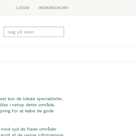
LOGIN
INDKØBSKURV
et kun de lokale specialiteter,
illes i netop dette område.
spring for at købe de gode
e, mod syd de flade områder
r godt af de varme luftstrømme