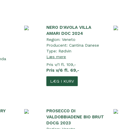
NERO D'AVOLA VILLA
AMARI DOC 2024
Region:
Veneto
Producent:
Cantina Danese
Type:
Rødvin
Læs mere
nda
Pris v/1 fl. 109,-
Pris v/6 fl. 69,-
LÆG I KURV
DRY
PROSECCO DI
VALDOBBIADENE BIO BRUT
DOCG 2023