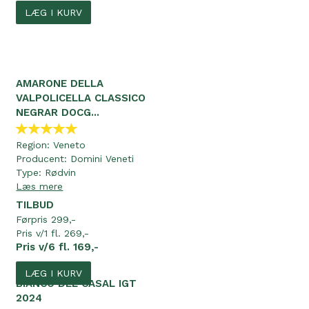
LÆG I KURV
AMARONE DELLA
VALPOLICELLA CLASSICO
NEGRAR DOCG...
Region:
Veneto
Producent:
Domini Veneti
Type:
Rødvin
Læs mere
TILBUD
Førpris 299,-
Pris v/1 fl. 269,-
Pris v/6 fl. 169,-
LÆG I KURV
BIANCO DEL CASAL IGT
2024