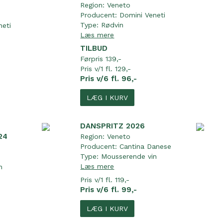
Region:
Veneto
Producent:
Domini Veneti
Type:
Rødvin
neti
Læs mere
TILBUD
Førpris 139,-
Pris v/1 fl. 129,-
Pris v/6 fl. 96,-
LÆG I KURV
DANSPRITZ 2026
24
Region:
Veneto
Producent:
Cantina Danese
Type:
Mousserende vin
Læs mere
n
Pris v/1 fl. 119,-
Pris v/6 fl. 99,-
LÆG I KURV