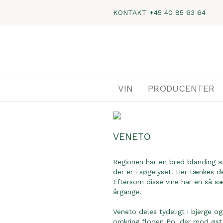
KONTAKT
+45 40 85 63 64
VIN
PRODUCENTER
VENETO
Regionen har en bred blanding af 
der er i søgelyset. Her tænkes 
Eftersom disse vine har en så sæ
årgange.
Veneto deles tydeligt i bjerge 
omkring floden Po, der mod øst 