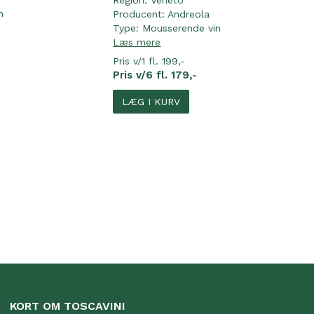
Region:
Veneto
n
Producent:
Andreola
Type:
Mousserende vin
Læs mere
Pris v/1 fl. 199,-
Pris v/6 fl. 179,-
LÆG I KURV
KORT OM TOSCAVINI