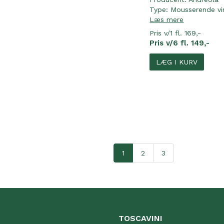
Type:
Mousserende vi
Læs mere
Pris v/1 fl. 169,-
Pris v/6 fl. 149,-
LÆG I KURV
1
2
3
TOSCAVINI