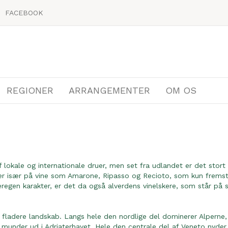
FACEBOOK
REGIONER
ARRANGEMENTER
OM OS
lokale og internationale druer, men set fra udlandet er det stort s
der især på vine som Amarone, Ripasso og Recioto, som kun fremst
regen karakter, er det da også alverdens vinelskere, som står på 
og fladere landskab. Langs hele den nordlige del dominerer Alpern
munder ud i Adriaterhavet. Hele den centrale del af Veneto nyde