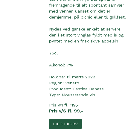
fremragende til alt spontant samvær
med venner, uanset om det er
derhjemme, på picnic eller til grillfest.
Nydes ved ganske enkelt at servere
den i et stort vinglas fyldt med is og
pyntet med en frisk skive appelsin
75cl
Alkohol: 7%
Holdbar til marts 2028
Region:
Veneto
Producent:
Cantina Danese
Type:
Mousserende vin
Pris v/1 fl. 119,-
Pris v/6 fl. 99,-
LÆG I KURV