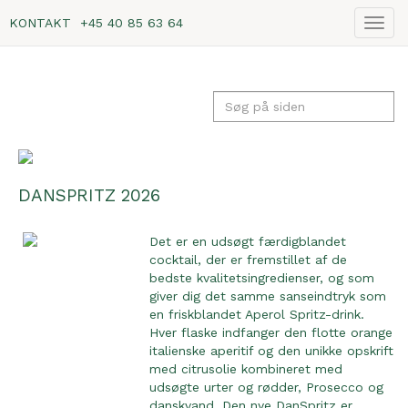
KONTAKT
+45 40 85 63 64
Vis
navig
DANSPRITZ 2026
Det er en udsøgt færdigblandet
cocktail, der er fremstillet af de
bedste kvalitetsingredienser, og som
giver dig det samme sanseindtryk som
en friskblandet Aperol Spritz-drink.
Hver flaske indfanger den flotte orange
italienske aperitif og den unikke opskrift
med citrusolie kombineret med
udsøgte urter og rødder, Prosecco og
danskvand. Den nye DanSpritz er