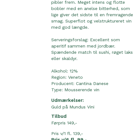
pibler frem. Meget intens og flotte
bobler med en anelse bitterhed, som
lige giver det sidste til en fremragende
smag. Superflot og velstruktureret vin
med god længde.
Serveringsforslag: Excellent som
aperitif sammen med jordbær.
Spændende match til sushi, røget laks
eller skaldyr.
Alkohol: 12%
Region:
Veneto
Producent:
Cantina Danese
Type:
Mousserende vin
Udmærkelser:
Guld på Mundus Vini
Tilbud
Førpris 149,-
Pris v/1 fl. 139,-
Pris v/6 fl. 99,-