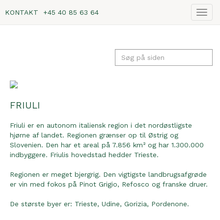
KONTAKT
+45 40 85 63 64
Vis
navig
FRIULI
Friuli er en autonom italiensk region i det nordøstligste
hjørne af landet. Regionen grænser op til Østrig og
Slovenien. Den har et areal på 7.856 km² og har 1.300.000
indbyggere. Friulis hovedstad hedder Trieste.
Regionen er meget bjergrig. Den vigtigste landbrugsafgrøde
er vin med fokos på Pinot Grigio, Refosco og franske druer.
De største byer er: Trieste, Udine, Gorizia, Pordenone.