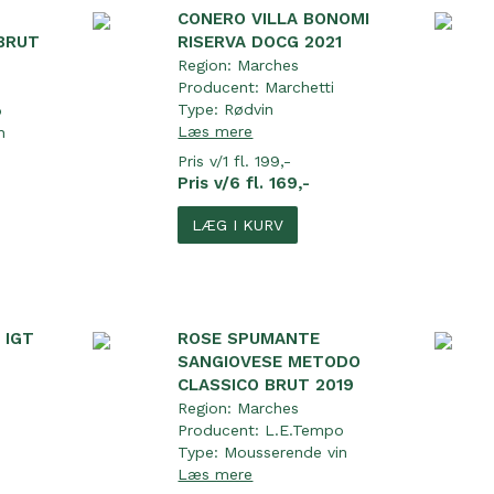
CONERO VILLA BONOMI
BRUT
RISERVA DOCG 2021
Region:
Marches
Producent:
Marchetti
Type:
Rødvin
o
Læs mere
n
Pris v/1 fl. 199,-
Pris v/6 fl. 169,-
LÆG I KURV
 IGT
ROSE SPUMANTE
SANGIOVESE METODO
CLASSICO BRUT 2019
Region:
Marches
Producent:
L.E.Tempo
Type:
Mousserende vin
Læs mere