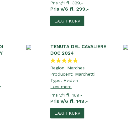
Pris v/1 fl. 329,-
Pris v/6 fl. 299,-
LÆG I KURV
DI
TENUTA DEL CAVALIERE
Y
DOC 2024
Region:
Marches
Producent:
Marchetti
Type:
Hvidvin
o
Læs mere
n
Pris v/1 fl. 169,-
Pris v/6 fl. 149,-
LÆG I KURV