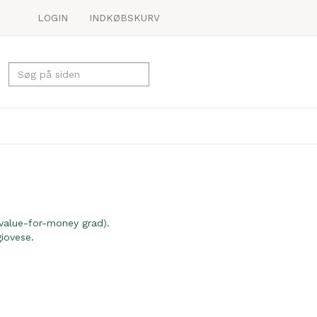
LOGIN
INDKØBSKURV
 value-for-money grad).
iovese.