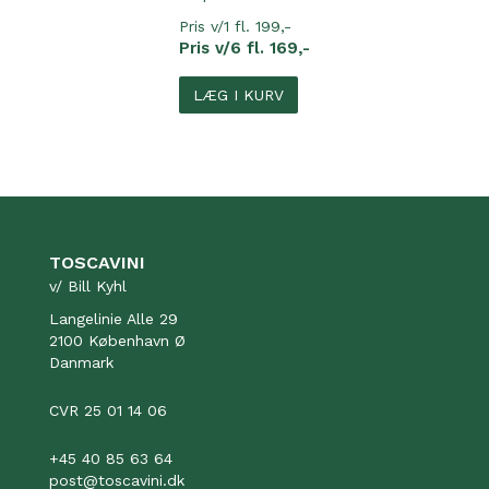
Pris v/1 fl. 199,-
Pris v/6 fl. 169,-
LÆG I KURV
TOSCAVINI
v/ Bill Kyhl
Langelinie Alle 29
2100 København Ø
Danmark
CVR 25 01 14 06
+45 40 85 63 64
post@toscavini.dk