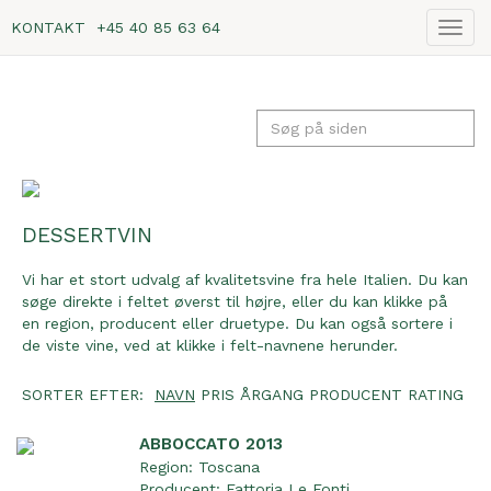
KONTAKT
+45 40 85 63 64
Vis
navig
DESSERTVIN
Vi har et stort udvalg af kvalitetsvine fra hele Italien. Du kan
søge direkte i feltet øverst til højre, eller du kan klikke på
en region, producent eller druetype. Du kan også sortere i
de viste vine, ved at klikke i felt-navnene herunder.
SORTER EFTER:
NAVN
PRIS
ÅRGANG
PRODUCENT
RATING
ABBOCCATO 2013
Region:
Toscana
Producent:
Fattoria Le Fonti