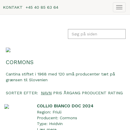
KONTAKT
+45 40 85 63 64
Vis
navig
CORMONS
Cantina stiftet i 1968 med 120 små producenter tæt på
grænsen til Slovenien
SORTER EFTER:
NAVN
PRIS
ÅRGANG
PRODUCENT
RATING
COLLIO BIANCO DOC 2024
Region:
Friuli
Producent:
Cormons
Type:
Hvidvin
Læs mere