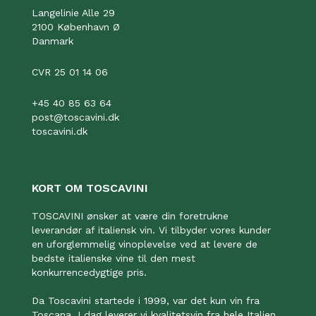
Langelinie Alle 29
2100 København Ø
Danmark
CVR 25 01 14 06
+45 40 85 63 64
post@toscavini.dk
toscavini.dk
KORT OM TOSCAVINI
TOSCAVINI ønsker at være din foretrukne
leverandør af italiensk vin. Vi tilbyder vores kunder
en uforglemmelig vinoplevelse ved at levere de
bedste italienske vine til den mest
konkurrencedygtige pris.
Da Toscavini startede i 1999, var det kun vin fra
Toscana. I dag leverer vi kvalitetsvin fra hele Italien.