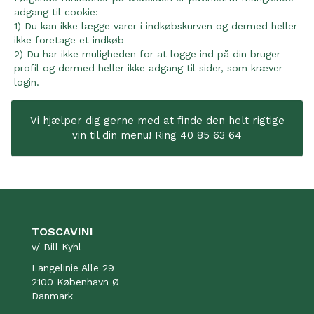
adgang til cookie:
1) Du kan ikke lægge varer i indkøbskurven og dermed heller
ikke foretage et indkøb
2) Du har ikke muligheden for at logge ind på din bruger-
profil og dermed heller ikke adgang til sider, som kræver
login.
Vi hjælper dig gerne med at finde den helt rigtige
vin til din menu! Ring 40 85 63 64
TOSCAVINI
v/ Bill Kyhl
Langelinie Alle 29
2100 København Ø
Danmark