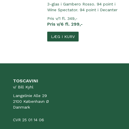
3-glas i Gambero Rosso. 94 point i
Wine Spectator. 94 point i Decanter
Pris v/1 fl. 349,-
Pris v/6 fl. 299,-
LÆG I KURV
TOSCAVINI
v/ Bill Kyhl
Langelinie Alle 29
2100 København Ø
Danmark
CVR 25 01 14 06