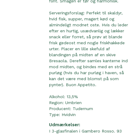
flint. Smagen er tør og harmonisk.
Serveringsforslag: Perfekt til skaldyr,
hvid fisk, supper, magert kød og
almindeligt modnet oste. Hvis du leder
efter en hurtig, usædvanlig og lækker
snack eller forret, så prøv at blande
frisk gedeost med nogle friskhakkede
urter. Placer en lille skefuld af
blandingen på midten af en skive
Bresaola. Derefter samles kanterne ind
mod midten, og bindes med en strå
purløg (hvis du har purløg i haven, så
kan det være med blomst på som
pynter). Buon Appetito.
Alkohol: 13,5%
Region:
Umbrien
Producent:
Tudernum
Type:
Hvidvin
Udmærkelser:
I 3-glasfinalen i Gambero Rosso. 93