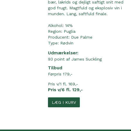
bær, lakrids og dejligt saftigt snit med
god frugt. Magtfuld og eksplosiv vin i
munden. Lang, saftfuld finale.
Alkohol: 14%
Region:
Puglia
Producent:
Due Palme
Type:
Rødvin
Udmærkelser:
93 point af James Suckling
Tilbud
Førpris 179,-
Pris v/1 fl. 169,-
Pris v/6 fl. 129,-
LÆG I KURV