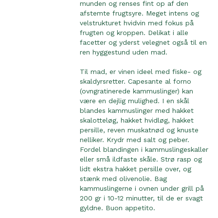
munden og renses fint op af den
afstemte frugtsyre. Meget intens og
velstrukturet hvidvin med fokus på
frugten og kroppen. Delikat i alle
facetter og yderst velegnet også til en
ren hyggestund uden mad.
Til mad, er vinen ideel med fiske- og
skaldyrsretter. Capesante al forno
(ovngratinerede kammuslinger) kan
være en dejlig mulighed. I en skål
blandes kammuslinger med hakket
skalotteløg, hakket hvidløg, hakket
persille, reven muskatnød og knuste
nelliker. Krydr med salt og peber.
Fordel blandingen i kammuslingeskaller
eller små ildfaste skåle. Strø rasp og
lidt ekstra hakket persille over, og
stænk med olivenolie. Bag
kammuslingerne i ovnen under grill på
200 gr i 10-12 minutter, til de er svagt
gyldne. Buon appetito.