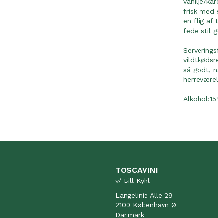
vanilje/k
frisk med
en flig af
fede stil g
Serverings
vildtkødsr
så godt, n
herreværel
Alkohol:1
TOSCAVINI
v/ Bill Kyhl
Langelinie Alle 29
2100 København Ø
Danmark