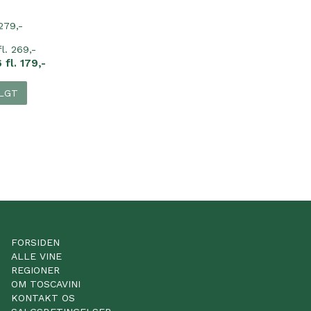
279,-
fl. 269,-
 fl. 179,-
LGT
FORSIDEN
ALLE VINE
REGIONER
OM TOSCAVINI
KONTAKT OS