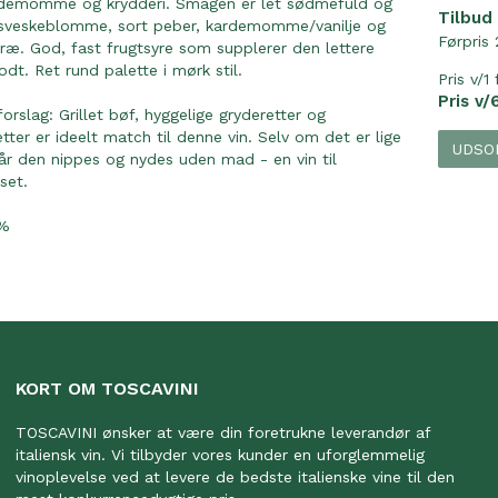
ardemomme og krydderi. Smagen er let sødmefuld og
Tilbud
 sveskeblomme, sort peber, kardemomme/vanilje og
Førpris 
 træ. God, fast frugtsyre som supplerer den lettere
odt. Ret rund palette i mørk stil.
Pris v/1 
Pris v/6
forslag: Grillet bøf, hyggelige gryderetter og
etter er ideelt match til denne vin. Selv om det er lige
UDSO
år den nippes og nydes uden mad - en vin til
set.
5%
KORT OM TOSCAVINI
TOSCAVINI ønsker at være din foretrukne leverandør af
italiensk vin. Vi tilbyder vores kunder en uforglemmelig
vinoplevelse ved at levere de bedste italienske vine til den