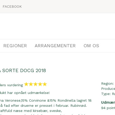
FACEBOOK
REGIONER
ARRANGEMENTER
OM OS
 SORTE DOCG 2018
Region:
ders vurdering
Produc
dukt har opnået udmærkelse!
Type:
R
na Veronese,15% Corvinone &15% Rondinella lagret 18
Udmær
 fad efter druerne er presset i februar. Rubinrød.
94 point
aftfuld næse med kirsebær, sveske,