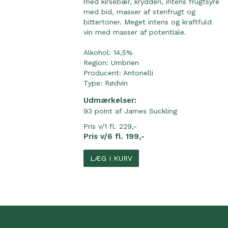
med kirsebær, krydderi, intens frugtsyre
med bid, masser af stenfrugt og
bittertoner. Meget intens og kraftfuld
vin med masser af potentiale.
Alkohol: 14,5%
Region:
Umbrien
Producent:
Antonelli
Type:
Rødvin
Udmærkelser:
93 point af James Suckling
Pris v/1 fl. 229,-
Pris v/6 fl. 199,-
LÆG I KURV