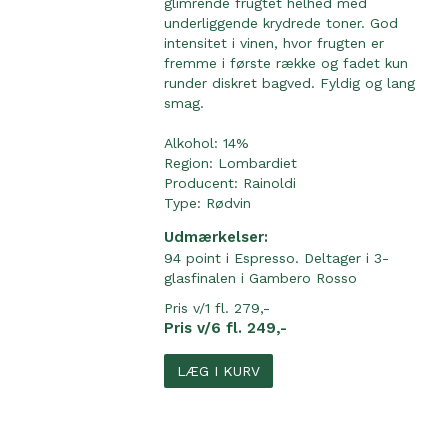
glimrende frugtet helhed med
underliggende krydrede toner. God
intensitet i vinen, hvor frugten er
fremme i første række og fadet kun
runder diskret bagved. Fyldig og lang
smag.
Alkohol: 14%
Region:
Lombardiet
Producent:
Rainoldi
Type:
Rødvin
Udmærkelser:
94 point i Espresso. Deltager i 3-
glasfinalen i Gambero Rosso
Pris v/1 fl. 279,-
Pris v/6 fl. 249,-
LÆG I KURV