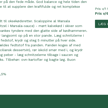
ter på den fede måde. God balance og hele tiden den
e til at supplere den kraftfulde og ret komplekse
Pris v/1 
Pris v/6
t til oksekødsretter. Scaloppine al Marsala
LÆG 
itzel i Marsala-sauce) - mørt kalvekød i skiver som
 bankes tyndere med den glatte side af kødhammeren.
 langsomt op på en stor pande. Læg schnitzlerne i
fedstof, krydr og steg 5 minutter på hver side.
hældes fedtstof fra panden. Panden koges af med
iciliansk dessertvin), rør iskold smør med i, og krydr
g peber - læg schnitzelerne tilbage i saucen og
aks. Tilbehør: ovn-kartofler og bagte løg. Buon
4,5%