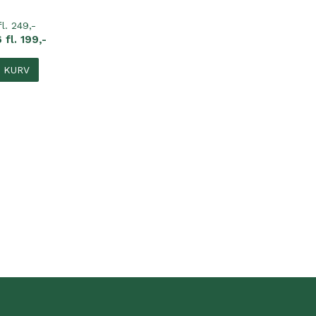
fl. 249,-
 fl. 199,-
I KURV