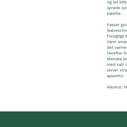
og let bit
sprøde syr
palette.
Passer god
(kalveschn
forsigtigt
Varm smør
det varme 
Herefter 
Marsala (s
med salt o
server str
appetito.
Alkohol: 1