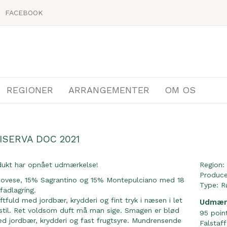
FACEBOOK
REGIONER
ARRANGEMENTER
OM OS
SERVA DOC 2021
dukt har opnået udmærkelse!
Region:
Produc
ovese, 15% Sagrantino og 15% Montepulciano med 18
Type:
R
adlagring.
aftfuld med jordbær, krydderi og fint tryk i næsen i let
Udmær
stil. Ret voldsom duft må man sige. Smagen er blød
95 point
d jordbær, krydderi og fast frugtsyre. Mundrensende
Falstaff