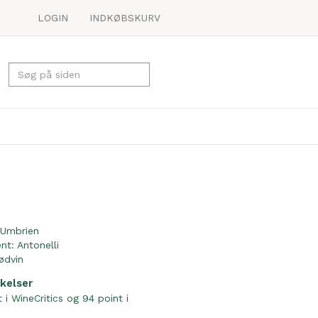
LOGIN
INDKØBSKURV
Umbrien
ent:
Antonelli
ødvin
kelser
 i WineCritics og 94 point i