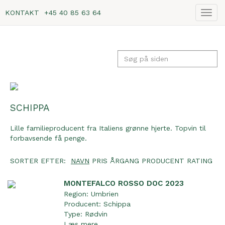
KONTAKT
+45 40 85 63 64
Vis
navig
SCHIPPA
Lille familieproducent fra Italiens grønne hjerte. Topvin til
forbavsende få penge.
SORTER EFTER:
NAVN
PRIS
ÅRGANG
PRODUCENT
RATING
MONTEFALCO ROSSO DOC 2023
Region:
Umbrien
Producent:
Schippa
Type:
Rødvin
Læs mere